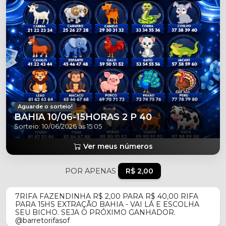
Aguarde o sorteio!
BAHIA 10/06-15HORAS 2 P 40
Sorteio: 10/06/2026 às 15:05
Ver meus números
POR APENAS
R$ 2,00
7RIFA FAZENDINHA R$ 2,00 PARA R$ 40,00 RIFA
PARA 15HS EXTRAÇÃO BAHIA - VAI LÁ E ESCOLHA
SEU BICHO. SEJA O PRÓXIMO GANHADOR.
@barretorifasof