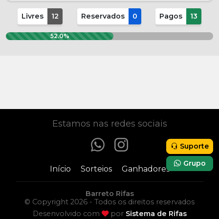
Livres
12
Reservados
0
Pagos
13
52.0%
Participar
R$ 2,00
Estamos nas redes sociais
Suporte
Grupo
Início
Sorteios
Ganhadores
Barreto Rifas
© Copyright 2026 - Todos os direitos reservados
Desenvolvido com
por
Sistema de Rifas